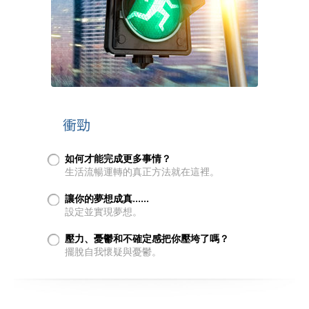
衝勁
如何才能完成更多事情？
生活流暢運轉的真正方法就在這裡。
讓你的夢想成真……
設定並實現夢想。
壓力、憂鬱和不確定感把你壓垮了嗎？
擺脫自我懷疑與憂鬱。