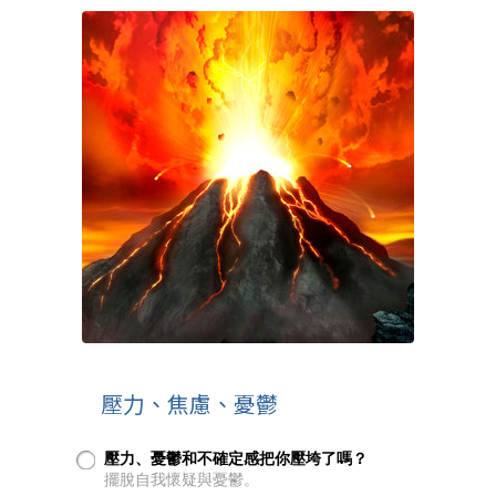
壓力、焦慮、憂鬱
壓力、憂鬱和不確定感把你壓垮了嗎？
擺脫自我懷疑與憂鬱。