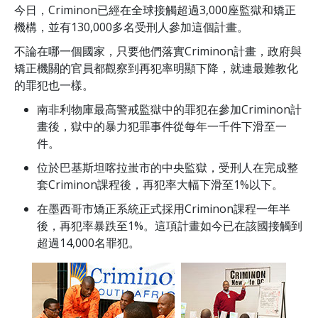
今日，Criminon已經在全球接觸超過
3,000
座監獄和矯正
機構，並有
130,000
多名受刑人參加這個計畫。
不論在哪一個國家，只要他們落實Criminon計畫，政府與
矯正機關的官員都觀察到再犯率明顯下降，就連最難教化
的罪犯也一樣。
南非利物庫最高警戒監獄中的罪犯在參加Criminon計
畫後，獄中的暴力犯罪事件從每年一千件下滑至一
件。
位於巴基斯坦喀拉蚩市的中央監獄，受刑人在完成整
套Criminon課程後，再犯率大幅下滑至1%以下。
在墨西哥市矯正系統正式採用Criminon課程一年半
後，再犯率暴跌至1%。這項計畫如今已在該國接觸到
超過14,000名罪犯。