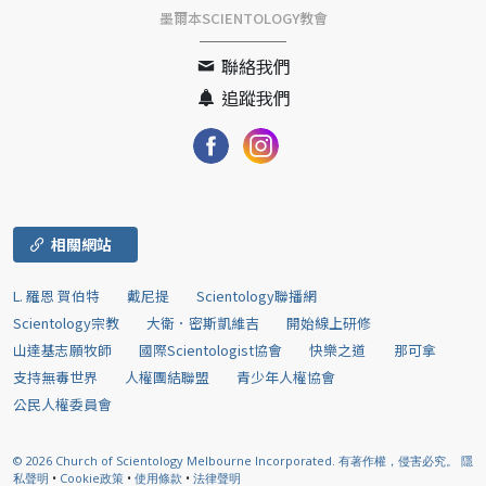
墨爾本SCIENTOLOGY教會
聯絡我們
追蹤我們
相關網站
L. 羅恩 賀伯特
戴尼提
Scientology聯播網
Scientology宗教
大衛．密斯凱維吉
開始線上研修
山達基志願牧師
國際Scientologist協會
快樂之道
那可拿
支持無毒世界
人權團結聯盟
青少年人權協會
公民人權委員會
© 2026
Church of Scientology Melbourne Incorporated.
有著作權，侵害必究。
隱
私聲明
•
Cookie政策
•
使用條款
•
法律聲明