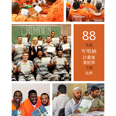
8
8
完成
可明納
計畫後
累犯率
下降
比率