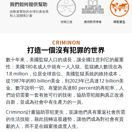
我們如何提供幫助
由教會贊助的
全球社會改善
和人道關懷計畫
快樂之道
應用教育學會
罪犯更生
CRIMINON
打造一個沒有犯罪的世界
數十年來，美國監獄人口的成長，讓全國注意到它的嚴重
性：美國180名成人中就有一人入獄。監獄總人數現在為
1.8 million
，位居全球首位。美國監獄系統的維持成本，
從1987年的
80 billion
美金，到2023年已高達
12 billion
美
金。數字說明一切。有鑒於高達
80 percent
的再犯率，人
們迫切需要一套有效可行的技術，協助罪犯能夠真正改過
自新，並成為社會中有生產力的一員。
Criminon計畫協助罪犯更生，並讓他們具有重返社會所需
的生活技能，藉此扭轉這股趨勢，讓他們成為對社會有貢
獻的人，而不是在鐵窗後虛度人生。