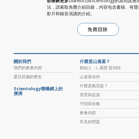
欲瞭解更多
Dianetics與Scientology的原則及
法，請索取免費介紹目錄，內容包含書籍、有聲
影片和錄音演講的介紹。
免費目錄
關於我們
什麼是山達基？
我們的教會內部
創始人：L. 羅恩 賀伯特
愛莎莊園的歷史
山達基信仰
什麼是戴尼提？
Scientology聯播網上的
澳洲
背景與起源
守則與信條
教會內部
常見的問題