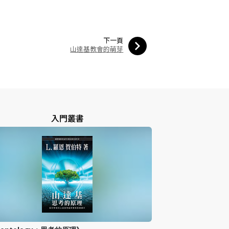
下一頁
山達基教會的萌芽
入門叢書