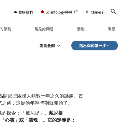
聯絡我們
Scientology電視
Chinese
的服務
常見的問題
活動
消息
瀏覽全部
踏出你的第一步。
於揭開那些困擾人類數千年之久的謎題。賀
究之路，這從他年輕時期就開始了。
域的探索：「戴尼提」。
戴尼提
，意思是「心靈」或「靈魂」。它的定義是：