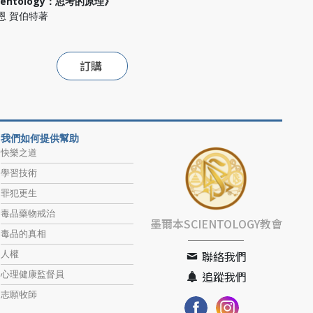
ientology：思考的原理》
羅恩 賀伯特著
訂購
我們如何提供幫助
快樂之道
學習技術
罪犯更生
毒品藥物戒治
墨爾本SCIENTOLOGY教會
毒品的真相
人權
聯絡我們
心理健康監督員
追蹤我們
志願牧師