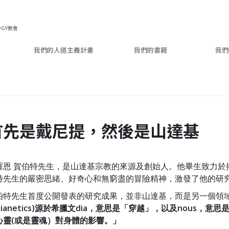
OGY教會
我們的人道主義計畫
我們的書籍
我們
首先是戴尼提，然後是山達基
. 羅恩 賀伯特先生，是山達基宗教的來源及創始人。他畢生致力
特先生的嚴密思緒、好奇心和無窮盡的冒險精神，激發了他的研
伯特先生首度公開發表的研究成果，並非山達基，而是另一個領
Dianetics)源於希臘文dia，意思是「穿越」，以及nous
心靈(或是靈魂）對身體的影響。」