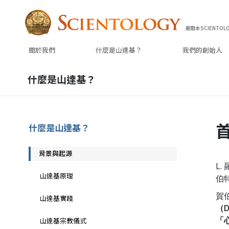
墨爾本SCIENTOL
關於我們
什麼是山達基？
我們的
創始人
什麼是山達基？
什麼是山達基？
背景與起源
L
山達基原理
伯
賀
山達基實踐
（
「
山達基宗教儀式