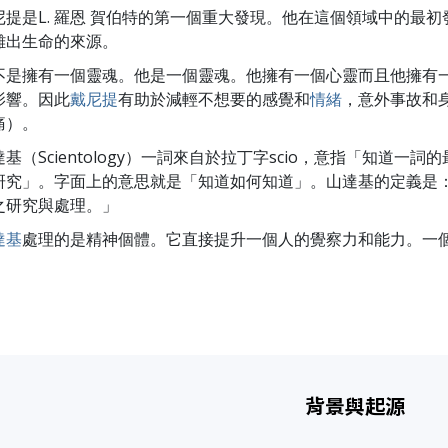
尼提是L. 羅恩 賀伯特的第一個重大發現。他在這個領域中的最
離出生命的來源。
不是擁有一個靈魂。
他是一個靈魂。
他擁有一個心靈而且他擁有
影響。因此
戴尼提
有助於減輕不想要的感覺和
情緒
，意外事故和
痛）。
達基（Scientology）一詞來自於拉丁字scio，意指「知道一
研究」。
字面上的意思就是「知道如何知道」。山達基的定義是
之研究與處理。」
達基
處理的是精神個體。它直接提升一個人的覺察力和能力。一
。
背景與起源