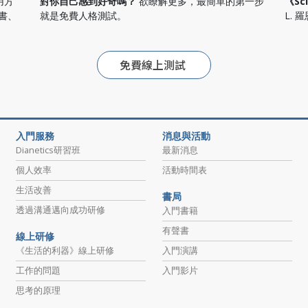
應用方
對你自己感到好奇嗎？
欲瞭解更多，最簡單的第一步
《Sc
書、
就是免費人格測試。
L. 
免費線上測試
入門服務
消息與活動
Dianetics研習班
最新消息
個人效率
活動時間表
生活改善
書局
透過溝通邁向成功研修
入門書籍
有聲書
線上研修
《生活的利器》線上研修
入門演講
工作的問題
入門影片
思考的原理