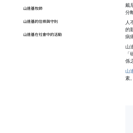
戴
山達基牧師
分
山達基的信條與守則
人
的
山達基在社會中的活動
病
山
「
係
山
素