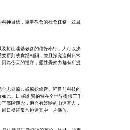
的精神目標，重申教會的社會任務，並且
以及對山達基教會的信條奉行，人可以決
重要原則或實踐相關，並且探究這與日常
，因為今天的禮拜，靈性覺察力都有所提
完全忠於原典或原始錄音。拜目前科技的
此。L. 羅恩 賀伯特在全世界提供三千
含了高階觀念，適合有經驗的山達基人，
，周日禮拜常常挑選其中一片播放。
）是山達基宗教修行的核心。因此，很自