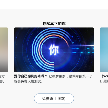
瞭解真正的你
應用方
對你自己感到好奇嗎？
欲瞭解更多，最簡單的第一步
《Sc
書、
就是免費人格測試。
L. 
免費線上測試