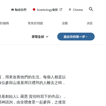
聯絡我們
Scientology電視
Chinese
的服務
常見的問題
活動
消息
瀏覽全部
踏出你的第一步。
賓，用來改善他們的生活。每個人都是以
每位參與山達基周日禮拜的人離去之時，
創始人L. 羅恩 賀伯特寫下的作品），
精神諮詢，由全體會眾一起參與，之後宣