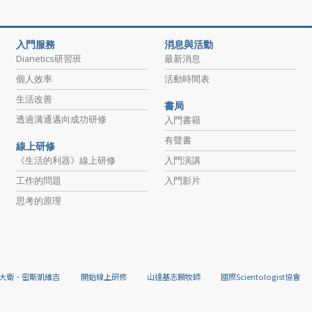
入門服務
消息與活動
Dianetics研習班
最新消息
個人效率
活動時間表
生活改善
書局
透過溝通邁向成功研修
入門書籍
有聲書
線上研修
《生活的利器》線上研修
入門演講
工作的問題
入門影片
思考的原理
大衛．密斯凱維吉
開始線上研修
山達基志願牧師
國際Scientologist協會