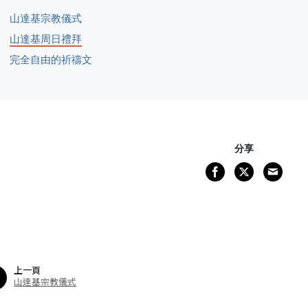
山達基宗教儀式
山達基周日禮拜
完全自由的祈禱文
分享
上一頁
山達基宗教儀式