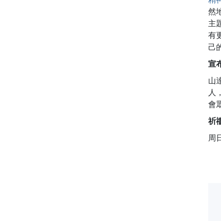
然
主
有
己
宣
山
人
會
祈
周