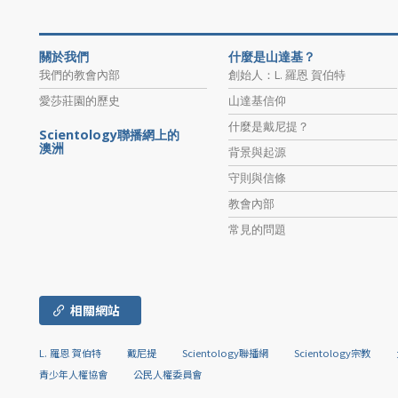
關於我們
什麼是山達基？
我們的教會內部
創始人：L. 羅恩 賀伯特
愛莎莊園的歷史
山達基信仰
什麼是戴尼提？
Scientology聯播網上的
澳洲
背景與起源
守則與信條
教會內部
常見的問題
相關網站
L. 羅恩 賀伯特
戴尼提
Scientology聯播網
Scientology宗教
青少年人權協會
公民人權委員會