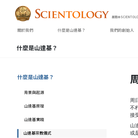
墨爾本SCIENTOL
關於我們
什麼是山達基？
我們的
創始人
什麼是山達基？
什麼是山達基？
背景與起源
周
山達基原理
不
接
山達基實踐
山
或
山達基宗教儀式