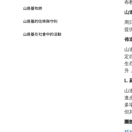
布
山達基牧師
山
山達基的信條與守則
周
提
山達基在社會中的活動
佈
山
定
生
升
L.
山
進
多
但
團
精