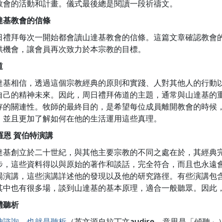
教會的活動和計畫。儀式最後總是閱讀一段祈禱文。
達基教會的信條
日禮拜每次一開始都會讀山達基教會的信條。這篇文章確認教會
供機會，讓會員再次致力於本宗教的目標。
道
達基相信，透過這個宗教經典的原則和實踐、人對其他人的行動
自己的精神未來。因此，周日禮拜佈道的主題，通常與山達基的
存的關連性。牧師的最終目的，是希望每位成員離開教會的時候
，並且更加了解如何在他的生活運用這些真理。
 羅恩 賀伯特演講
達基創立於二十世紀，與其他主要宗教的不同之處在於，其經典
步，這些資料得以與原始的著作和談話，完全符合，而且也永遠會如
場演講，這些演講詳述他的發現以及他的研究路徑。有些演講包
其中也有很多場，談到山達基的基本原理，適合一般聽眾。因此
體聽析
神諮詢，也就是聽析
（英文源自拉丁文
audire
，意思是「傾聽」