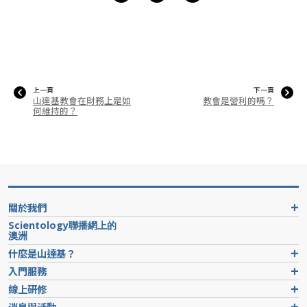
上一頁
下一頁
山達基教會在財務上是如
教會是營利的嗎？
何維持的？
關於我們
Scientology聯播網上的
澳洲
什麼是山達基？
入門服務
線上研修
消息與活動