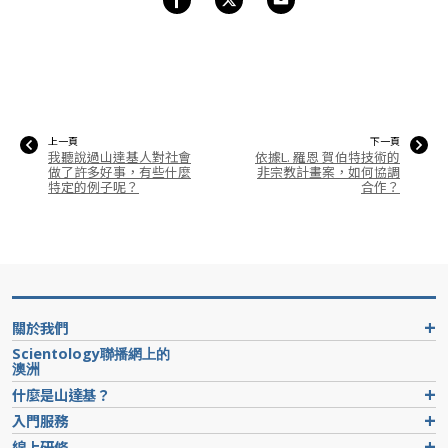
上一頁
下一頁
我聽說過山達基人對社會
依據L. 羅恩 賀伯特技術的
做了許多好事，有些什麼
非宗教計畫案，如何協調
特定的例子呢？
合作？
關於我們
Scientology聯播網上的
澳洲
什麼是山達基？
入門服務
線上研修