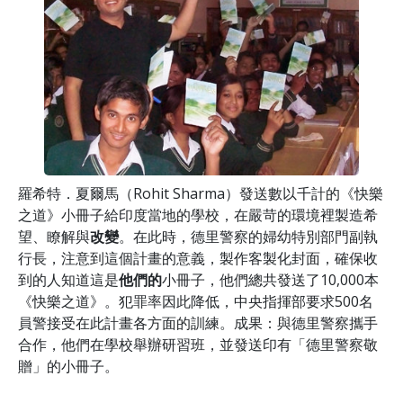
羅希特．夏爾馬（Rohit Sharma）發送數以千計的《快樂
之道》小冊子給印度當地的學校，在嚴苛的環境裡製造希
望、瞭解與
改變
。在此時，德里警察的婦幼特別部門副執
行長，注意到這個計畫的意義，製作客製化封面，確保收
到的人知道這是
他們的
小冊子，他們總共發送了10,000本
《快樂之道》。犯罪率因此降低，中央指揮部要求500名
員警接受在此計畫各方面的訓練。成果：與德里警察攜手
合作，他們在學校舉辦研習班，並發送印有「德里警察敬
贈」的小冊子。