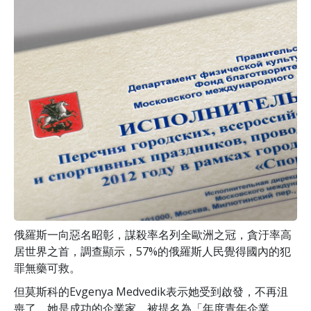
俄羅斯一向惡名昭彰，謀殺率名列全歐洲之冠，貪汙率高
居世界之首，調查顯示，57%的俄羅斯人民覺得國內的犯
罪無藥可救。
但莫斯科的Evgenya Medve­dik表示她受到啟發，不再沮
喪了。她是成功的企業家，被提名為「年度青年企業