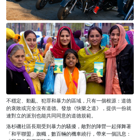
不穩定、動亂、犯罪和暴力的區域，只有一個根源：道德
的衰敗或完全沒有道德。發放《快樂之道》，提供一份就
連對立的派別也能共同同意的道德規範。
洛杉磯社區長期受到暴力的騷擾，敵對的陣營一起揮舞著
「和平聯盟」旗幟，數百輛的機車繞行，帶來一個訊息：