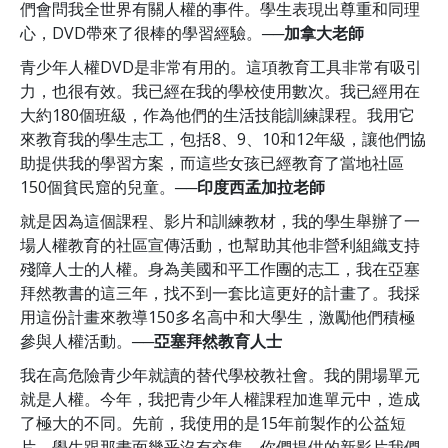
們會問我全世界有關人權的事件。學生表現出尊重和同理
心，DVD帶來了很棒的學習經驗。
──加拿大老師
青少年人權DVD是非常有用的。這項教育工具非常有吸引
力，也很有效。我已經在我的學校使用數次。我已經用在
大約180個班級，作為他們的生活技能訓練課程。我用它
來教育我的學生志工，包括8、9、10和12年級，讓他們協
助提供我的學習方案，而這些女孩已經教育了當地社區
150個貧民窟的兒童。
──印度西孟加拉老師
就是因為這個課程、影片和訓練教材，我的學生舉辦了一
場人權教育的社區宣傳活動，也幫助其他非營利組織支持
殘障人士的人權。身為美國和平工作團的志工，我在亞塞
拜然教書的這三年，找不到一套比這更好的計畫了。我採
用這份計畫來教導150多名高中和大學生，激勵他們積極
參與人權活動。
──亞塞拜然教育人士
我在高危險青少年就讀的替代學校教社會。我的開場單元
就是人權。今年，我把青少年人權課程加進單元中，造成
了極大的不同。先前，我使用的是15年前製作的公益短
片。學生跟那畫面幾乎沒有交集。你們提供的新影片我們