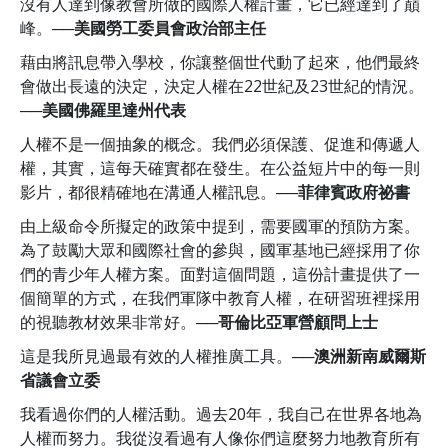
沒有人達到像教會所做的國際人權計畫，它已經達到了巔
峰。
──美國勞工委員會政治部主任
藉由將訊息帶入學校，你讓整個世代動了起來，他們最終
會做出長遠的決定，決定人權在22世紀及23世紀的情況。
──美國佛羅里達州代表
人權不是一個抽象的概念。我們必須保護、促進和傳遞人
權，其實，這每天確實都在發生。在公益短片中的每一則
影片，都很精確地在溝通人權訊息。
──菲律賓政府祕書
由上級命令所擬定的政策中提到，需要國軍的預防方案。
為了鼓勵大眾和國際社會的參與，國軍基地已經採用了你
們的青少年人權方案。面對這個問題，這份計畫提供了一
個簡單的方式，在我們軍隊中教育人權，在研習班裡採用
的視聽教材效果非常好。
──哥倫比亞軍營顧問上士
這是我所見過最有效的人權推廣工具。
──澳洲新南威爾斯
省議會立委
我看過你們的人權活動。過去20年，我自己在世界各地為
人權而努力。我從沒看過有人像你們這麼努力地教育所有