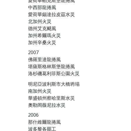
愛荷華帕克斯堡龍捲風
中西部龍捲風
愛荷華錫達拉皮茲水災
北加州火災
德州艾克颶風
加州希爾瑪火災
加州辛桑火災
2007
佛羅里達龍捲風
堪薩斯格林斯堡龍捲風
洛杉磯葛利菲斯公園火災
明尼亞波利斯市大橋坍塌
南加州火災
華盛頓州察哈里斯水災
奧勒岡薇尼拉水災
2006
那什維爾龍捲風
波多黎各罷工