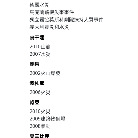
德國水災
烏克蘭飛機失事事件
獨立國協莫斯科劇院挾持人質事件
義大利震災和水災
烏干達
2010山崩
2007水災
剛果
2002火山爆發
波札那
2006火災
肯亞
2010火災
2009建築物倒塌
2008暴動
莫三比克