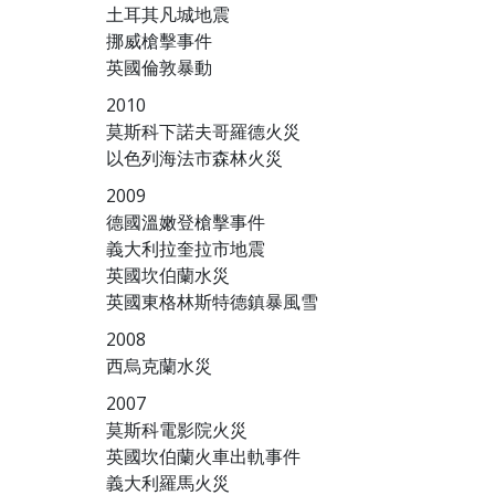
土耳其凡城地震
挪威槍擊事件
英國倫敦暴動
2010
莫斯科下諾夫哥羅德火災
以色列海法市森林火災
2009
德國溫嫩登槍擊事件
義大利拉奎拉市地震
英國坎伯蘭水災
英國東格林斯特德鎮暴風雪
2008
西烏克蘭水災
2007
莫斯科電影院火災
英國坎伯蘭火車出軌事件
義大利羅馬火災