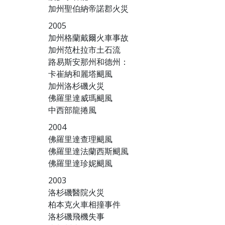
加州聖伯納帝諾郡火災
2005
加州格蘭戴爾火車事故
加州范杜拉市土石流
路易斯安那州和德州：
卡崔納和麗塔颶風
加州洛杉磯火災
佛羅里達威瑪颶風
中西部龍捲風
2004
佛羅里達查理颶風
佛羅里達法蘭西斯颶風
佛羅里達珍妮颶風
2003
洛杉磯醫院火災
柏本克火車相撞事件
洛杉磯飛機失事