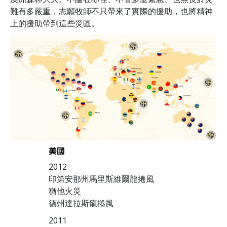
難有多嚴重，志願牧師不只帶來了實際的援助，也將精神
上的援助帶到這些災區。
有辦法
美國
2012
印第安那州馬里斯維爾龍捲風
猶他火災
德州達拉斯龍捲風
2011