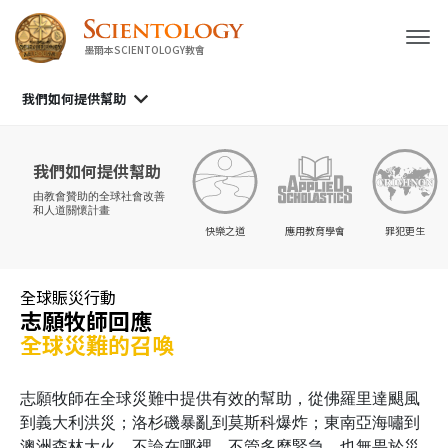
墨爾本SCIENTOLOGY教會
我們如何提供幫助
我們如何提供幫助
由教會贊助的
全球社會改善
和人道關懷計畫
快樂之道
應用教育學會
罪犯更生
全球賑災行動
志願牧師回應
全球災難的召喚
志願牧師在全球災難中提供有效的幫助，從佛羅里達颶風
到義大利洪災；洛杉磯暴亂到莫斯科爆炸；東南亞海嘯到
澳洲森林大火。不論在哪裡、不管多麼緊急、也無畏於災