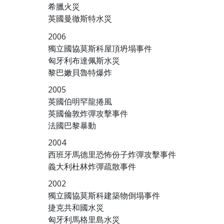
希臘火災
英國曼徹斯特水災
2006
獨立國協莫斯科屋頂坍塌事件
匈牙利布達佩斯水災
黎巴嫩貝魯特爆炸
2005
英國伯明罕龍捲風
英國倫敦炸彈攻擊事件
法國巴黎暴動
2004
西班牙馬德里恐怖份子炸彈攻擊事件
義大利杜林炸彈疏散事件
2002
獨立國協莫斯科建築物倒塌事件
捷克共和國水災
匈牙利馬格里島水災