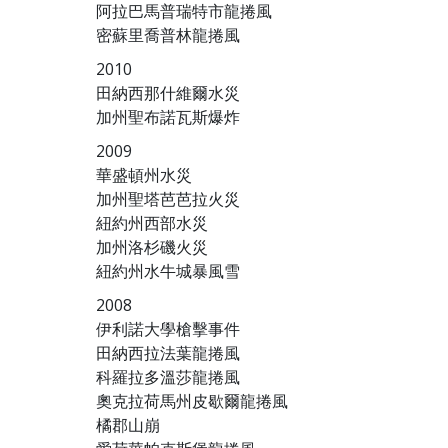
阿拉巴馬普瑞特市龍捲風
密蘇里喬普林龍捲風
2010
田納西那什維爾水災
加州聖布諾瓦斯爆炸
2009
華盛頓州水災
加州聖塔芭芭拉火災
紐約州西部水災
加州洛杉磯火災
紐約州水牛城暴風雪
2008
伊利諾大學槍擊事件
田納西拉法葉龍捲風
科羅拉多溫莎龍捲風
奧克拉荷馬州皮歇爾龍捲風
橘郡山崩